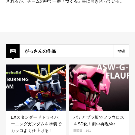
されるが、チームの中で一番『
つくる
』事に向き合っている。
がっさんの作品
2作品
EXスタンダードトライバ
パテとプラ板でフラウロス
ーニングガンダムを塗装で
をSD化！劇中再現Ver
カッコよく仕上げる！
閲覧数：161