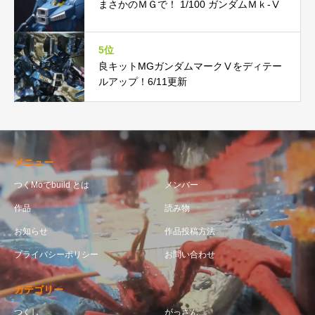
まさかのＭＧで！ 1/100 ガンダムＭｋ-Ⅴ
5位
良キットMGガンダムマークⅤをディテー
ルアップ！6/11更新
メニュー
つくMoでbuild とは
メンバー
作品
読み物
お知らせ
作品投稿方法
プライバシーポリシー
お問い合わせ
カテゴリー
つくし
がっさん