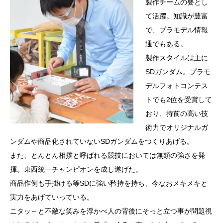
製作チームの要とし
て活躍。知識が豊富
で、プラモデル情報
通でもある。
製作スタイルは主に
SDガンダム。プラモ
デルフォトコンテス
トでも2位を受賞して
おり、持前の高い技
術力でオリジナルガ
ンダムや商品化されていないSDガンダムをつくりあげる。
また、とんとん相撲と呼ばれる競技においては無類の強さを発
揮。東西統一チャンピオンを成し遂げた。
商品作例も手掛ける等SDに強い矜持を持ち、今なおメキメキと
実力をあげていっている。
ニタッ～と不敵な笑みを浮かべ人の背後にそっと立つ事が問題視