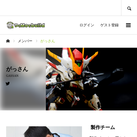
SEARCH
ログイン
ゲスト登録
メンバー
がっさん
ホーム
がっさん
GASSAN
製作チーム