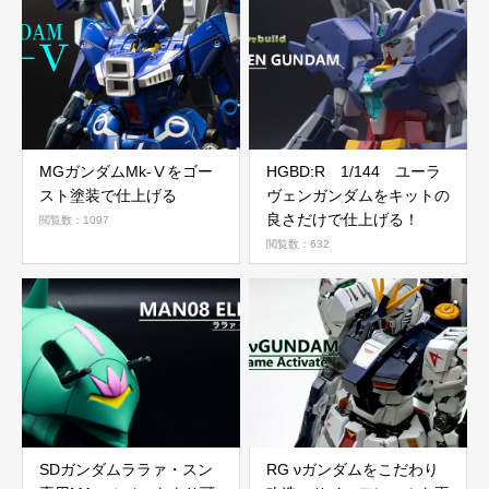
MGガンダムMk‐Ⅴをゴー
HGBD:R 1/144 ユーラ
スト塗装で仕上げる
ヴェンガンダムをキットの
良さだけで仕上げる！
閲覧数：1097
閲覧数：632
SDガンダムララァ・スン
RG νガンダムをこだわり