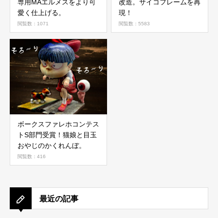
専用MAエルメスをより可
改造。サイコフレームを再
愛く仕上げる。
現！
閲覧数：1071
閲覧数：5583
ボークスファレホコンテス
トS部門受賞！猫娘と目玉
おやじのかくれんぼ。
閲覧数：416
最近の記事