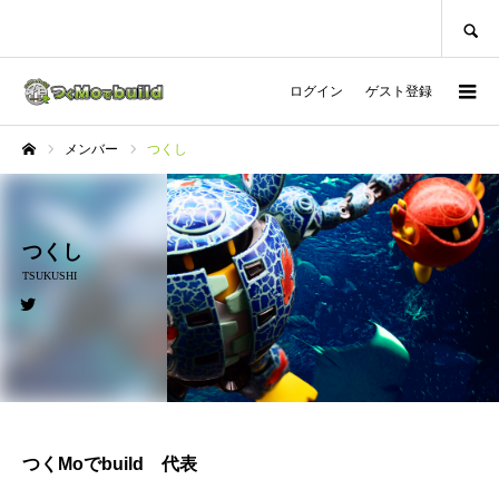
SEARCH
ログイン
ゲスト登録
メンバー
つくし
ホーム
つくし
TSUKUSHI
つくMoでbuild 代表