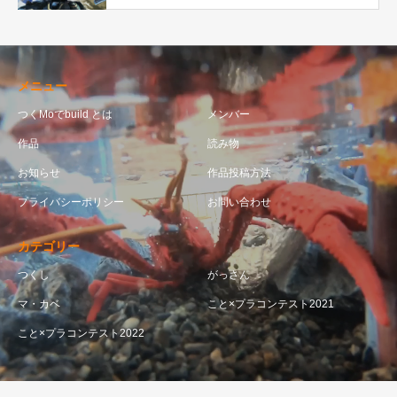
メニュー
つくMoでbuild とは
メンバー
作品
読み物
お知らせ
作品投稿方法
プライバシーポリシー
お問い合わせ
カテゴリー
つくし
がっさん
マ・カベ
こと×プラコンテスト2021
こと×プラコンテスト2022