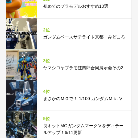
初めてのプラモデルおすすめ10選
2位
ガンダムベースサテライト京都 みどころ
3位
ヤマシロヤプラモ狂四郎合同展示会その2
4位
まさかのＭＧで！ 1/100 ガンダムＭｋ-Ⅴ
5位
良キットMGガンダムマークⅤをディテー
ルアップ！6/11更新