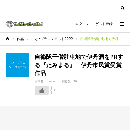
SEARCH
ログイン
ゲスト登録
作品
こと×プラコンテスト2022
自衛隊千僧駐屯地で伊丹酒をPRする『たみまる』 伊丹市民賞受賞作品
ホーム
自衛隊千僧駐屯地で伊丹酒をPRす
こと×プラコ
る『たみまる』 伊丹市民賞受賞
ンテスト2022
作品
投稿者 :
makoto
閲覧数：49
0