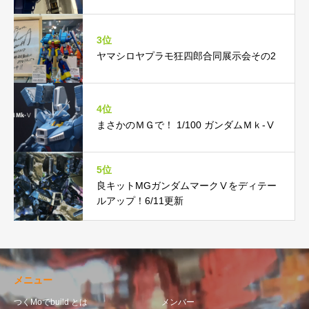
3位
ヤマシロヤプラモ狂四郎合同展示会その2
4位
まさかのＭＧで！ 1/100 ガンダムＭｋ-Ⅴ
5位
良キットMGガンダムマークⅤをディテー
ルアップ！6/11更新
メニュー
つくMoでbuild とは
メンバー