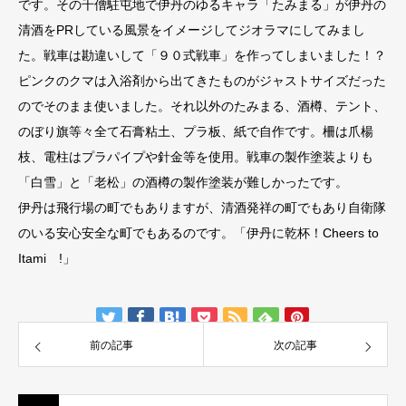
です。その千僧駐屯地で伊丹のゆるキャラ「たみまる」が伊丹の
清酒をPRしている風景をイメージしてジオラマにしてみまし
た。戦車は勘違いして「９０式戦車」を作ってしまいました！？
ピンクのクマは入浴剤から出てきたものがジャストサイズだった
のでそのまま使いました。それ以外のたみまる、酒樽、テント、
のぼり旗等々全て石膏粘土、プラ板、紙で自作です。柵は爪楊
枝、電柱はプラパイプや針金等を使用。戦車の製作塗装よりも
「白雪」と「老松」の酒樽の製作塗装が難しかったです。
伊丹は飛行場の町でもありますが、清酒発祥の町でもあり自衛隊
のいる安心安全な町でもあるのです。「伊丹に乾杯！Cheers to
Itami !」
前の記事
次の記事