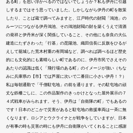
ある町」を思い浮かべるのではないでしょうか？私も伊丹に引越
しするまではそう思っていました。しかしながら伊丹の町を散策
したり、ことば蔵で調べてみますと、江戸時代の財閥「鴻池」の
ルーツにつながる伊丹鴻池、その鴻池財閥の財を築くうえで清酒
の発祥と伊丹米が深く関係していること、その他にも奈良の大仏
建造にたずさわった「行基」の昆陽池、織田信長に反旗をひるが
えして籠城した荒木村重の有岡城など、調べれば調べるほど歴史
的にも文化的にも素晴らしい町であるのに、伊丹市民でさえその
あたりの認識は低く「飛行場のある町」のイメージが強い（ちな
みに兵庫県の【市】では芦屋に次いで二番目に小さい伊丹！？）
私は毎朝通勤で「千僧駐屯地」の前を通ります。その駐屯地の頑
丈な鉄柵ごしに、この作品製作のきっかけとなった屋外展示の７
４式戦車がみられます。そう、伊丹は「自衛隊の町」でもあるの
です！日本のどこかで災害があると駐屯地の救援車両は一斉に無
くなります。ロシアとウクライナとが戦争をしていますが、日本
が有事の時も災害の時にも伊丹に自衛隊がいてくれることに感謝